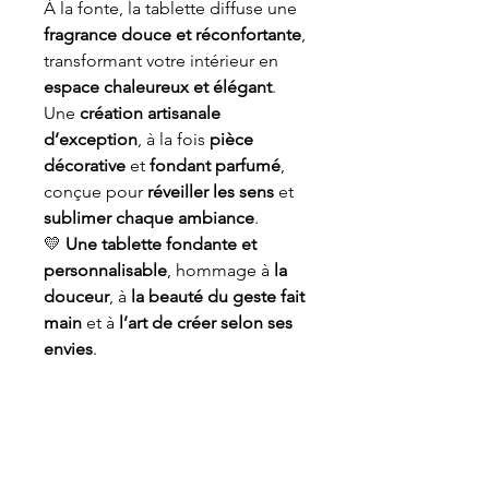
À la fonte, la tablette diffuse une
fragrance douce et réconfortante
,
transformant votre intérieur en
espace chaleureux et élégant
.
Une
création artisanale
d’exception
, à la fois
pièce
décorative
et
fondant parfumé
,
conçue pour
réveiller les sens
et
sublimer chaque ambiance
.
💛
Une tablette fondante et
personnalisable
, hommage à
la
douceur
, à
la beauté du geste fait
main
et à
l’art de créer selon ses
envies
.
Informations de sécurité
Les mentions de danger, conseils de
prudence et allergènes varient selon