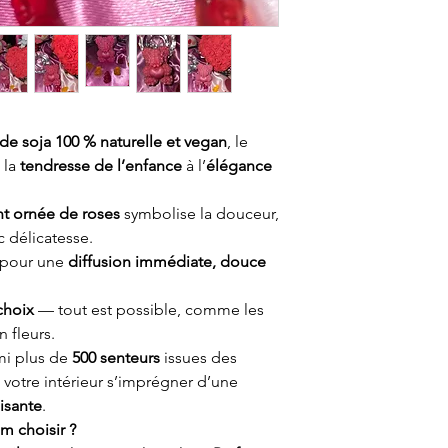
 de soja 100 % naturelle et vegan
, le
e la
tendresse de l’enfance
à l’
élégance
t ornée de roses
symbolise la douceur,
c délicatesse.
pour une
diffusion immédiate, douce
choix
— tout est possible, comme les
 fleurs.
i plus de
500 senteurs
issues des
ez votre intérieur s’imprégner d’une
isante
.
m choisir ?