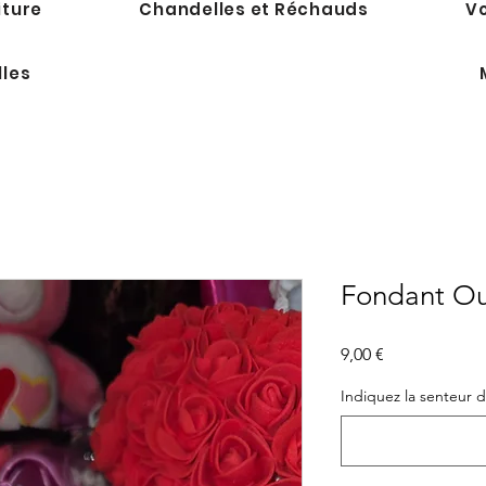
iture
Chandelles et Réchauds
Vo
lles
Fondant O
Prix
9,00 €
Indiquez la senteur 