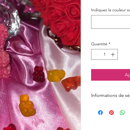
Indiquez la couleur s
Quantité
*
Aj
Informations de sé
Les mentions de dang
allergènes varient sel
Elles figurent sur l
au
règlement (CE) n°