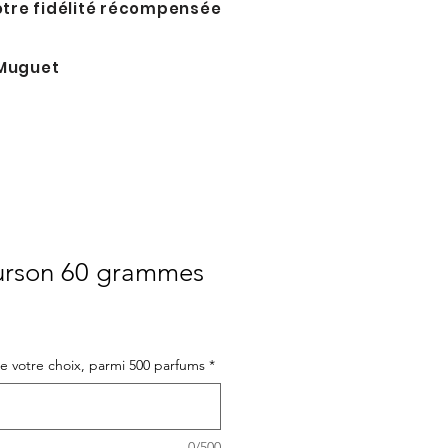
tre fidélité récompensée
Muguet
urson 60 grammes
de votre choix, parmi 500 parfums
*
0/500