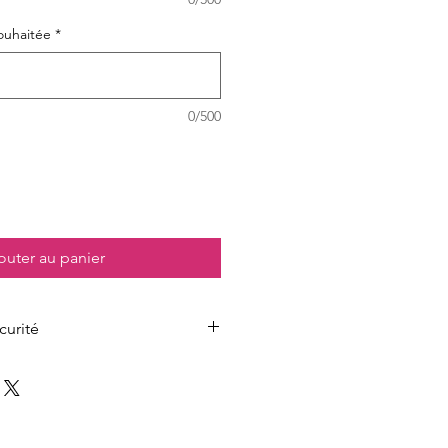
ouhaitée
*
0/500
outer au panier
curité
er, conseils de prudence et
on le parfum choisi.
’emballage du produit, conformément
1272/2008 (CLP)
.