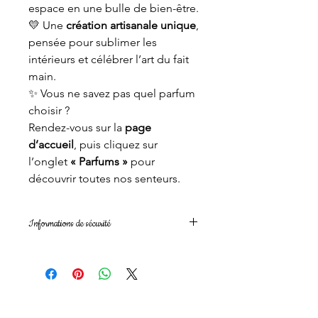
espace en une bulle de bien-être.
💛 Une
création artisanale unique
,
pensée pour sublimer les
intérieurs et célébrer l’art du fait
main.
✨ Vous ne savez pas quel parfum
choisir ?
Rendez-vous sur la
page
d’accueil
, puis cliquez sur
l’onglet
« Parfums »
pour
découvrir toutes nos senteurs.
Informations de sécurité
Les mentions de danger, conseils de
prudence et allergènes varient selon
le parfum choisi.
Elles figurent sur l’emballage du
produit, conformément au
règlement