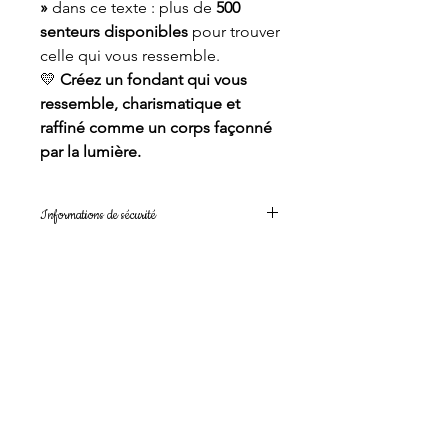
»
dans ce texte : plus de
500
senteurs disponibles
pour trouver
celle qui vous ressemble.
💛
Créez un fondant qui vous
ressemble, charismatique et
raffiné comme un corps façonné
par la lumière.
Informations de sécurité
Les mentions de danger, conseils de
prudence et allergènes varient selon
le parfum choisi.
Elles figurent sur l’emballage du
produit, conformément au
règlement
(CE) n°1272/2008 (CLP)
.
Une demande ? N'hesitez pas