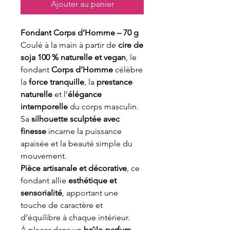
Ajouter au panier
Fondant Corps d’Homme – 70 g
Coulé à la main à partir de
cire de
soja 100 % naturelle et vegan
, le
fondant
Corps d’Homme
célèbre
la
force tranquille
, la
prestance
naturelle
et l’
élégance
intemporelle
du corps masculin.
Sa
silhouette sculptée avec
finesse
incarne la puissance
apaisée et la beauté simple du
mouvement.
Pièce artisanale et décorative
, ce
fondant allie
esthétique et
sensorialité
, apportant une
touche de caractère et
d’équilibre à chaque intérieur.
À placer dans un
brûle-parfum