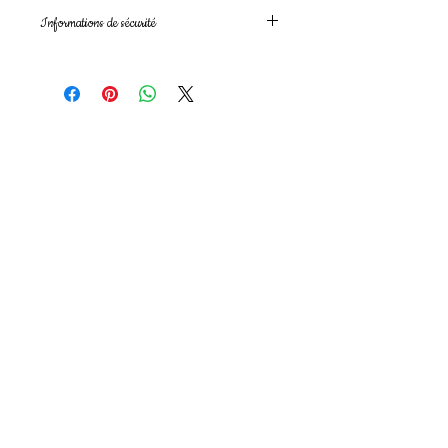
Informations de sécurité
Les mentions de danger, conseils de
prudence et allergènes varient selon
le parfum choisi.
Elles figurent sur l’emballage du
produit, conformément au
règlement
(CE) n°1272/2008 (CLP)
.
Une demande ? N'hesitez pas