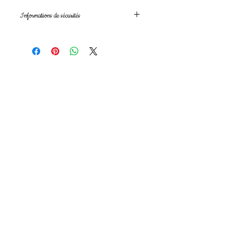
Informations de sécurités
Les mentions de danger, conseils de
prudence et allergènes varient selon
le parfum choisi.
Elles figurent sur l’emballage du
produit, conformément au règlement
(CE) n°1272/2008 (CLP).
Une demande ? N'hesitez pas