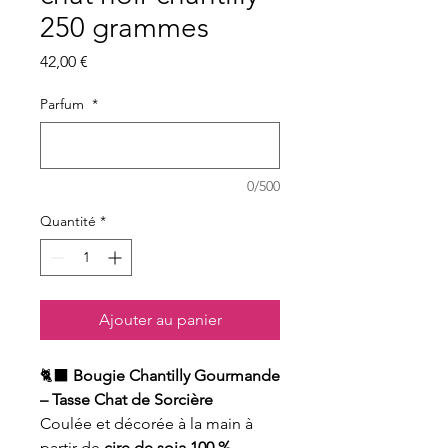
250 grammes
Prix
42,00 €
Parfum
*
0/500
Quantité
*
Ajouter au panier
🐈‍⬛
Bougie Chantilly Gourmande
– Tasse Chat de Sorcière
Coulée et décorée à la main à
partir de
cire de soja 100 %