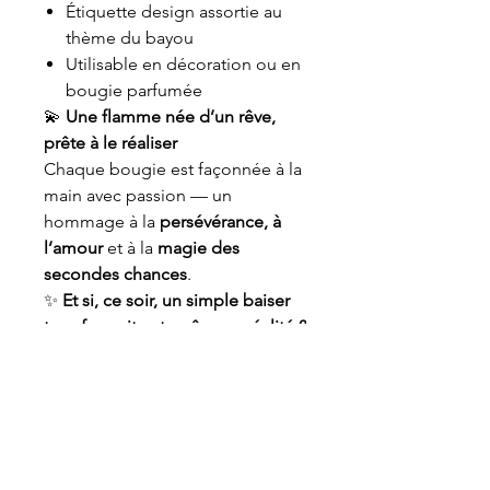
Étiquette design assortie au
thème du bayou
Utilisable en décoration ou en
bougie parfumée
💫
Une flamme née d’un rêve,
prête à le réaliser
Chaque bougie est façonnée à la
main avec passion — un
hommage à la
persévérance, à
l’amour
et à la
magie des
secondes chances
.
✨
Et si, ce soir, un simple baiser
transformait votre rêve en réalité ?
💚
Une demande ? N'hesitez pas