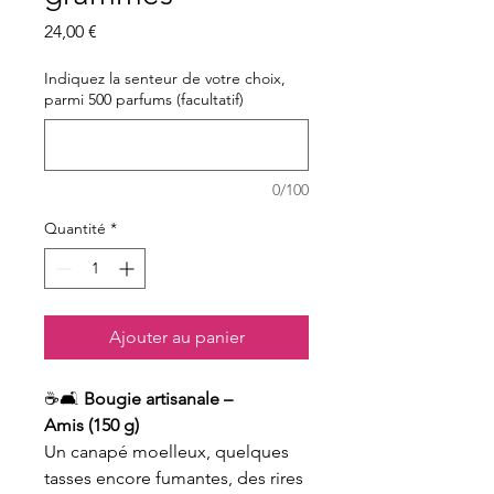
Prix
24,00 €
Indiquez la senteur de votre choix,
parmi 500 parfums (facultatif)
0/100
Quantité
*
Ajouter au panier
☕🛋️
Bougie artisanale –
Amis (150 g)
Un canapé moelleux, quelques
tasses encore fumantes, des rires