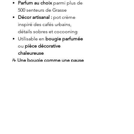
Parfum au choix
parmi plus de
500 senteurs de Grasse
Décor artisanal :
pot crème
inspiré des cafés urbains,
détails sobres et cocooning
Utilisable en
bougie parfumée
ou
pièce décorative
chaleureuse
☕
Une bougie comme une pause
sur le canapé
, un instant hors du
temps, où l’on rit, on se confie et
on se retrouve . Tout simplement,
entre amis.
🕯️💛
Informations de sécurité
Les mentions de danger, conseils de
prudence et allergènes varient selon
le parfum choisi.