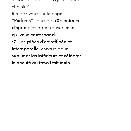
choisir ?
Rendez-vous sur la
page
“Parfums”
: plus de
500 senteurs
disponibles
pour trouver
celle
qui vous correspond.
💛 Une
pièce d’art raffinée et
intemporelle
, conçue pour
sublimer les intérieurs et célébrer
la beauté du travail fait main.
Informations de sécurité
Les mentions de danger, conseils de
prudence et allergènes varient selon
le parfum choisi.
Elles figurent sur l’emballage du
produit, conformément au
règlement
Une demande ? N'hesitez pas
(CE) n°1272/2008 (CLP)
.