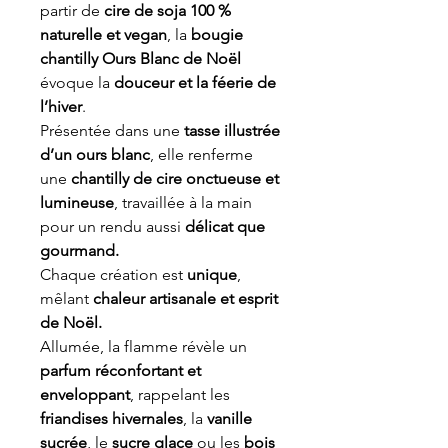
partir de
cire de soja 100 %
naturelle et vegan
, la
bougie
chantilly Ours Blanc de Noël
évoque la
douceur et la féerie de
l’hiver
.
Présentée dans une
tasse illustrée
d’un ours blanc
, elle renferme
une
chantilly de cire onctueuse et
lumineuse
, travaillée à la main
pour un rendu aussi
délicat que
gourmand.
Chaque création est
unique
,
mêlant
chaleur artisanale et esprit
de Noël.
Allumée, la flamme révèle un
parfum réconfortant et
enveloppant
, rappelant les
friandises hivernales
, la
vanille
sucrée
, le
sucre glace
ou les
bois